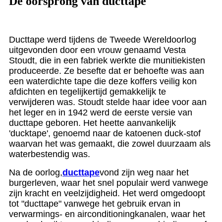
De oorsprong van ducttape
Ducttape werd tijdens de Tweede Wereldoorlog
uitgevonden door een vrouw genaamd Vesta
Stoudt, die in een fabriek werkte die munitiekisten
produceerde. Ze besefte dat er behoefte was aan
een waterdichte tape die deze koffers veilig kon
afdichten en tegelijkertijd gemakkelijk te
verwijderen was. Stoudt stelde haar idee voor aan
het leger en in 1942 werd de eerste versie van
ducttape geboren. Het heette aanvankelijk
'ducktape', genoemd naar de katoenen duck-stof
waarvan het was gemaakt, die zowel duurzaam als
waterbestendig was.
Na de oorlog,
ducttape
vond zijn weg naar het
burgerleven, waar het snel populair werd vanwege
zijn kracht en veelzijdigheid. Het werd omgedoopt
tot "ducttape" vanwege het gebruik ervan in
verwarmings- en airconditioningkanalen, waar het