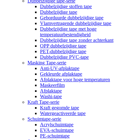
Dubbelzijdige tape-serie
Dubbelzijdige stoffen tape
Dubbelzijdige tape
Geborduurde dubbelzijdige tape
Vlamvertragende dubbelzijdige tape
Dubbelzijdige tape met hoge
temperatuurbestendigheid
Dubbelzijdige tape zonder achterkant
OPP dubbelzijdige tape
PET-dubbelzijdige tape
Dubbelzijdige PVC-tape
Masking Tape-serie
Anti-UV-afplaktape
Gekleurde afplaktape
Afplaktape voor hoge temperaturen
Maskeerfilm
Afplaktape
Washi-tape
Kraft Tape-serie
Kraft gegomde tape
Watergeactiveerde tape
Schuimtape-serie
Acrylschuimtape
EVA-schuimtape
PE-schuimtape