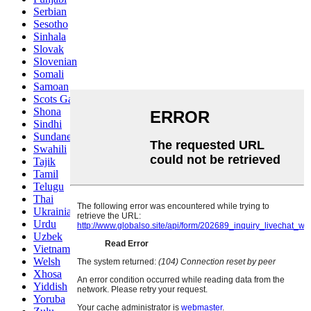
Serbian
Sesotho
Sinhala
Slovak
Slovenian
Somali
Samoan
Scots Gaelic
Shona
Sindhi
Sundanese
Swahili
Tajik
Tamil
Telugu
Thai
Ukrainian
Urdu
Uzbek
Vietnamese
Welsh
Xhosa
Yiddish
Yoruba