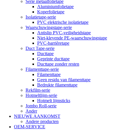
Serie metaalfolietape
Aluminiumfolietape
Koperfolietape
Isolatietape-serie
PVC elektrische isolatietape
Waarschuwingstape-serie
Antislip PVC-veiligheidstape
Niet-klevende PE-waarschuwingstape
PVC-barrièretape
Duct Tape-serie
Ducttape
Geprinte ducttape
Ducttape zonder resten
Filamenttape-serie
Filamenttape
Geen residu van filamenttape
Bedrukte filamenttape
Rekfilm-serie
Hotmeltlijm-serie
Hotmelt lijmsticks
Jombo Roll-serie
Ander
NIEUWE AANKOMST
Andere producten
OEM-SERVICE