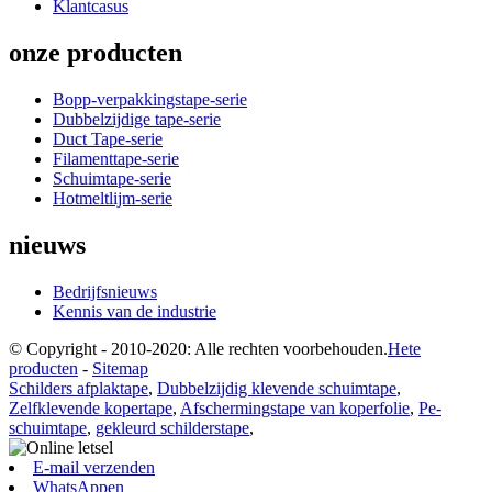
Klantcasus
onze producten
Bopp-verpakkingstape-serie
Dubbelzijdige tape-serie
Duct Tape-serie
Filamenttape-serie
Schuimtape-serie
Hotmeltlijm-serie
nieuws
Bedrijfsnieuws
Kennis van de industrie
© Copyright - 2010-2020: Alle rechten voorbehouden.
Hete
producten
-
Sitemap
Schilders afplaktape
,
Dubbelzijdig klevende schuimtape
,
Zelfklevende kopertape
,
Afschermingstape van koperfolie
,
Pe-
schuimtape
,
gekleurd schilderstape
,
E-mail verzenden
WhatsAppen