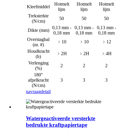
Hotmelt
Hotmelt
Hotmelt
Kleefmiddel
lijm
lijm
lijm
Treksterkte
50
50
50
(N/cm)
0,13 mm -
0,13 mm -
0,13 mm -
Dikte (mm)
0,18 mm
0,18 mm
0,18 mm
Overstagbal
﹥10
﹥10
﹥12
(nr. #)
Houdkracht
﹥2H
﹥2H
﹥4H
(h)
Verlenging
2
2
2
(%)
180°
afpelkracht
3
3
3
(N/cm)
navraag
detail
Watergeactiveerde versterkte
bedrukte kraftpapiertape