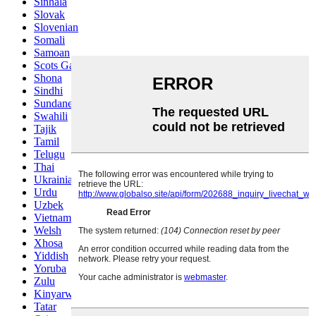
Sinhala
Slovak
Slovenian
Somali
Samoan
Scots Gaelic
Shona
Sindhi
Sundanese
Swahili
Tajik
Tamil
Telugu
Thai
Ukrainian
Urdu
Uzbek
Vietnamese
Welsh
Xhosa
Yiddish
Yoruba
Zulu
Kinyarwanda
Tatar