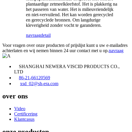
plantaardige zetmeelkleefstof. Het is plakkerig na
het passeren van water. Het is milieuvriendelijk
en niet-vervuilend. Het kan worden gerecycled
en gerecyclede bronnen. Om langdurige
kleverigheid zonder vocht te garanderen.
navraag
detail
Voor vragen over onze producten of prijslijst kunt u uw e-mailadres
achterlaten en wij nemen binnen 24 uur contact met u op.
navraag
SHANGHAI NEWERA VISCID PRODUCTS CO.,
LTD
86-21-66120569
xsd_02@sh-era.com
over ons
Video
Certificering
Klantcasus
onze producten