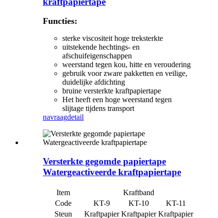
kraftpapiertape
Functies:
sterke viscositeit hoge treksterkte
uitstekende hechtings- en
afschuifeigenschappen
weerstand tegen kou, hitte en veroudering
gebruik voor zware pakketten en veilige,
duidelijke afdichting
bruine versterkte kraftpapiertape
Het heeft een hoge weerstand tegen
slijtage tijdens transport
navraag
detail
Versterkte gegomde papiertape
Watergeactiveerde kraftpapiertape
Item
Kraftband
Code
KT-9
KT-10
KT-11
Steun
Kraftpapier
Kraftpapier
Kraftpapier