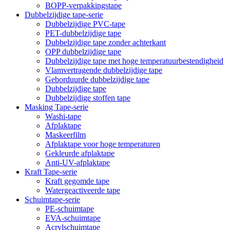
BOPP-verpakkingstape
Dubbelzijdige tape-serie
Dubbelzijdige PVC-tape
PET-dubbelzijdige tape
Dubbelzijdige tape zonder achterkant
OPP dubbelzijdige tape
Dubbelzijdige tape met hoge temperatuurbestendigheid
Vlamvertragende dubbelzijdige tape
Geborduurde dubbelzijdige tape
Dubbelzijdige tape
Dubbelzijdige stoffen tape
Masking Tape-serie
Washi-tape
Afplaktape
Maskeerfilm
Afplaktape voor hoge temperaturen
Gekleurde afplaktape
Anti-UV-afplaktape
Kraft Tape-serie
Kraft gegomde tape
Watergeactiveerde tape
Schuimtape-serie
PE-schuimtape
EVA-schuimtape
Acrylschuimtape