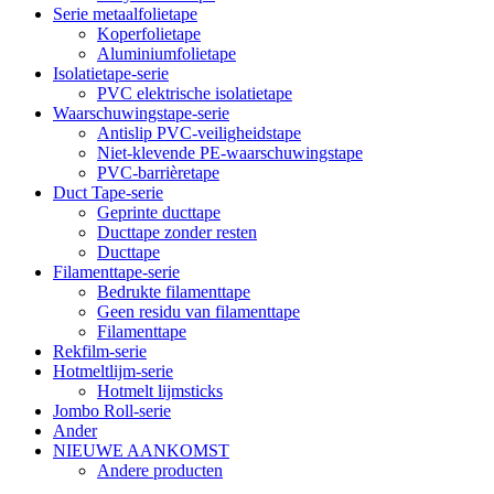
Serie metaalfolietape
Koperfolietape
Aluminiumfolietape
Isolatietape-serie
PVC elektrische isolatietape
Waarschuwingstape-serie
Antislip PVC-veiligheidstape
Niet-klevende PE-waarschuwingstape
PVC-barrièretape
Duct Tape-serie
Geprinte ducttape
Ducttape zonder resten
Ducttape
Filamenttape-serie
Bedrukte filamenttape
Geen residu van filamenttape
Filamenttape
Rekfilm-serie
Hotmeltlijm-serie
Hotmelt lijmsticks
Jombo Roll-serie
Ander
NIEUWE AANKOMST
Andere producten