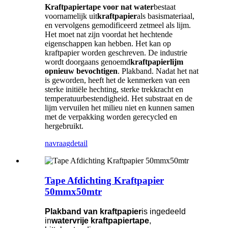
Kraftpapiertape voor nat water
bestaat
voornamelijk uit
kraftpapier
als basismateriaal,
en vervolgens gemodificeerd zetmeel als lijm.
Het moet nat zijn voordat het hechtende
eigenschappen kan hebben. Het kan op
kraftpapier worden geschreven. De industrie
wordt doorgaans genoemd
kraftpapierlijm
opnieuw bevochtigen
. Plakband. Nadat het nat
is geworden, heeft het de kenmerken van een
sterke initiële hechting, sterke trekkracht en
temperatuurbestendigheid. Het substraat en de
lijm vervuilen het milieu niet en kunnen samen
met de verpakking worden gerecycled en
hergebruikt.
navraag
detail
Tape Afdichting Kraftpapier
50mmx50mtr
Plakband van kraftpapier
is ingedeeld
in
watervrije kraftpapiertape
,