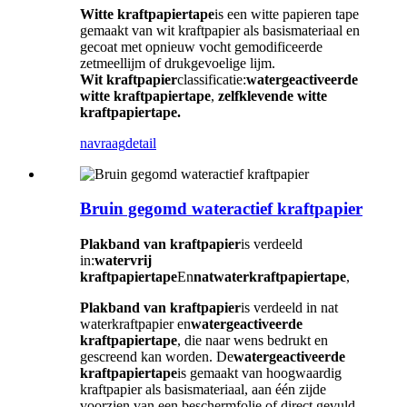
Witte kraftpapiertape
is een witte papieren tape
gemaakt van wit kraftpapier als basismateriaal en
gecoat met opnieuw vocht gemodificeerde
zetmeellijm of drukgevoelige lijm.
Wit kraftpapier
classificatie:
watergeactiveerde
witte kraftpapiertape
,
zelfklevende witte
kraftpapiertape.
navraag
detail
Bruin gegomd wateractief kraftpapier
Plakband van kraftpapier
is verdeeld
in:
watervrij
kraftpapiertape
En
natwaterkraftpapiertape
,
Plakband van kraftpapier
is verdeeld in nat
waterkraftpapier en
watergeactiveerde
kraftpapiertape
, die naar wens bedrukt en
gescreend kan worden. De
watergeactiveerde
kraftpapiertape
is gemaakt van hoogwaardig
kraftpapier als basismateriaal, aan één zijde
voorzien van een beschermfolie of direct gevuld