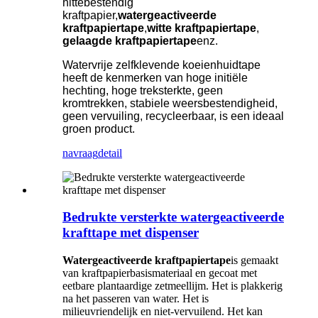
hittebestendig
kraftpapier,
watergeactiveerde
kraftpapiertape
,
witte kraftpapiertape
,
gelaagde kraftpapiertape
enz.
Watervrije zelfklevende koeienhuidtape
heeft de kenmerken van hoge initiële
hechting, hoge treksterkte, geen
kromtrekken, stabiele weersbestendigheid,
geen vervuiling, recycleerbaar, is een ideaal
groen product.
navraag
detail
Bedrukte versterkte watergeactiveerde
krafttape met dispenser
Watergeactiveerde kraftpapiertape
is gemaakt
van kraftpapierbasismateriaal en gecoat met
eetbare plantaardige zetmeellijm. Het is plakkerig
na het passeren van water. Het is
milieuvriendelijk en niet-vervuilend. Het kan