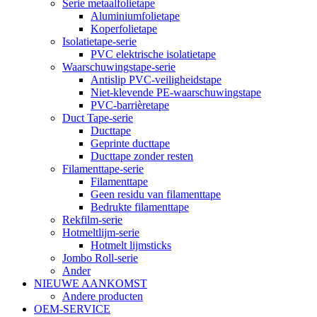
Serie metaalfolietape
Aluminiumfolietape
Koperfolietape
Isolatietape-serie
PVC elektrische isolatietape
Waarschuwingstape-serie
Antislip PVC-veiligheidstape
Niet-klevende PE-waarschuwingstape
PVC-barrièretape
Duct Tape-serie
Ducttape
Geprinte ducttape
Ducttape zonder resten
Filamenttape-serie
Filamenttape
Geen residu van filamenttape
Bedrukte filamenttape
Rekfilm-serie
Hotmeltlijm-serie
Hotmelt lijmsticks
Jombo Roll-serie
Ander
NIEUWE AANKOMST
Andere producten
OEM-SERVICE