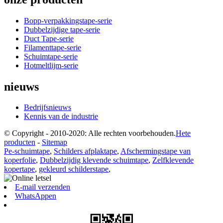
Bopp-verpakkingstape-serie
Dubbelzijdige tape-serie
Duct Tape-serie
Filamenttape-serie
Schuimtape-serie
Hotmeltlijm-serie
nieuws
Bedrijfsnieuws
Kennis van de industrie
© Copyright - 2010-2020: Alle rechten voorbehouden.
Hete
producten
-
Sitemap
Pe-schuimtape
,
Schilders afplaktape
,
Afschermingstape van
koperfolie
,
Dubbelzijdig klevende schuimtape
,
Zelfklevende
kopertape
,
gekleurd schilderstape
,
E-mail verzenden
WhatsAppen