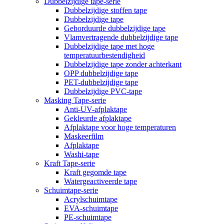
Dubbelzijdige tape-serie
Dubbelzijdige stoffen tape
Dubbelzijdige tape
Geborduurde dubbelzijdige tape
Vlamvertragende dubbelzijdige tape
Dubbelzijdige tape met hoge
temperatuurbestendigheid
Dubbelzijdige tape zonder achterkant
OPP dubbelzijdige tape
PET-dubbelzijdige tape
Dubbelzijdige PVC-tape
Masking Tape-serie
Anti-UV-afplaktape
Gekleurde afplaktape
Afplaktape voor hoge temperaturen
Maskeerfilm
Afplaktape
Washi-tape
Kraft Tape-serie
Kraft gegomde tape
Watergeactiveerde tape
Schuimtape-serie
Acrylschuimtape
EVA-schuimtape
PE-schuimtape