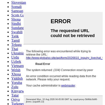
Slovenian
Somali
Samoan
Scots Gaelic
Shona
Sindhi
Sundanese
Swahili
Tajik
Tamil
Telugu
Thai
Ukrainian
Urdu
Uzbek
Vietnamese
Welsh
Xhosa
Yiddish
Yoruba
Zulu
Kinyarwanda
Tatar
Oriya
Turkmen