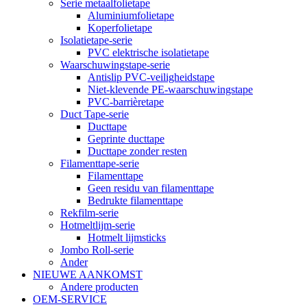
Serie metaalfolietape
Aluminiumfolietape
Koperfolietape
Isolatietape-serie
PVC elektrische isolatietape
Waarschuwingstape-serie
Antislip PVC-veiligheidstape
Niet-klevende PE-waarschuwingstape
PVC-barrièretape
Duct Tape-serie
Ducttape
Geprinte ducttape
Ducttape zonder resten
Filamenttape-serie
Filamenttape
Geen residu van filamenttape
Bedrukte filamenttape
Rekfilm-serie
Hotmeltlijm-serie
Hotmelt lijmsticks
Jombo Roll-serie
Ander
NIEUWE AANKOMST
Andere producten
OEM-SERVICE