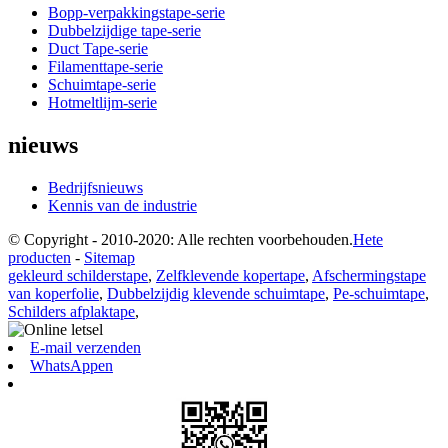
Bopp-verpakkingstape-serie
Dubbelzijdige tape-serie
Duct Tape-serie
Filamenttape-serie
Schuimtape-serie
Hotmeltlijm-serie
nieuws
Bedrijfsnieuws
Kennis van de industrie
© Copyright - 2010-2020: Alle rechten voorbehouden.
Hete
producten
-
Sitemap
gekleurd schilderstape
,
Zelfklevende kopertape
,
Afschermingstape
van koperfolie
,
Dubbelzijdig klevende schuimtape
,
Pe-schuimtape
,
Schilders afplaktape
,
E-mail verzenden
WhatsAppen