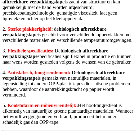
afbreekbare verpakkingstape
is zacht van structuur en kan
gemakkelijk met de hand worden afgescheurd;
precisiecoatingtechnologie, gematigde viscositeit, laat geen
lijmvlekken achter op het kleefoppervlak.
2
. Sterke plakkerigheid
: de
biologisch afbreekbare
verpakkingstape
is geschikt voor verschillende oppervlakken met
verschillende materialen en verschillende temperatuuromgevingen.
3.
Flexibele specificaties:
De
biologisch afbreekbare
verpakkingstape
specificaties zijn flexibel in productie en kunnen
naar wens worden gesneden volgens de wensen van de gebruiker.
4.
Antistatisch, hoog rendement:
De
biologisch afbreekbare
verpakkingstape
is gemaakt van natuurlijke materialen, in
tegenstelling tot andere OPP-plastic tapes die statische problemen
hebben, waardoor de aantrekkingskracht op papier wordt
verminderd.
5.
Koolstofarm en milieuvriendelijk:
Het hoofdingrediënt is
afkomstig van natuurlijke groene plantaardige materialen. Wanneer
het wordt weggegooid en verbrand, produceert het minder
schadelijk gas dan OPP-tape.