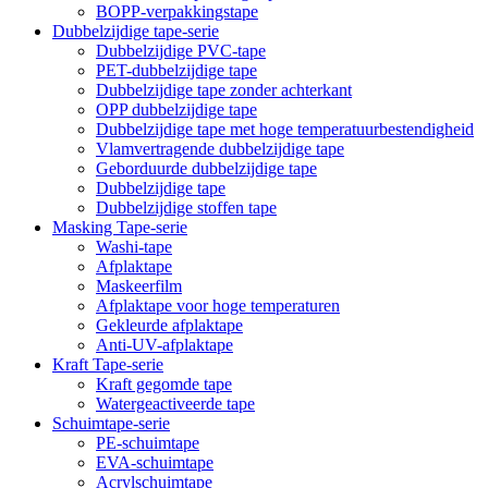
BOPP-verpakkingstape
Dubbelzijdige tape-serie
Dubbelzijdige PVC-tape
PET-dubbelzijdige tape
Dubbelzijdige tape zonder achterkant
OPP dubbelzijdige tape
Dubbelzijdige tape met hoge temperatuurbestendigheid
Vlamvertragende dubbelzijdige tape
Geborduurde dubbelzijdige tape
Dubbelzijdige tape
Dubbelzijdige stoffen tape
Masking Tape-serie
Washi-tape
Afplaktape
Maskeerfilm
Afplaktape voor hoge temperaturen
Gekleurde afplaktape
Anti-UV-afplaktape
Kraft Tape-serie
Kraft gegomde tape
Watergeactiveerde tape
Schuimtape-serie
PE-schuimtape
EVA-schuimtape
Acrylschuimtape