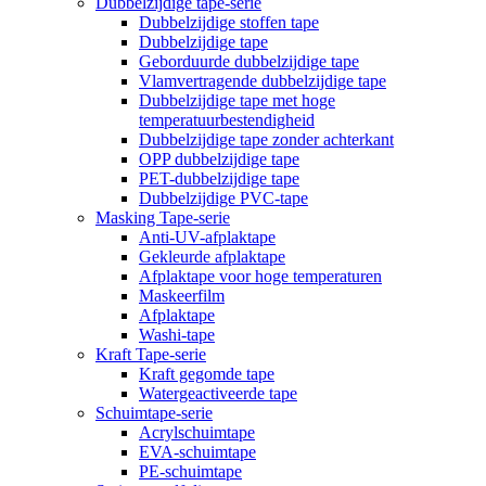
Dubbelzijdige tape-serie
Dubbelzijdige stoffen tape
Dubbelzijdige tape
Geborduurde dubbelzijdige tape
Vlamvertragende dubbelzijdige tape
Dubbelzijdige tape met hoge
temperatuurbestendigheid
Dubbelzijdige tape zonder achterkant
OPP dubbelzijdige tape
PET-dubbelzijdige tape
Dubbelzijdige PVC-tape
Masking Tape-serie
Anti-UV-afplaktape
Gekleurde afplaktape
Afplaktape voor hoge temperaturen
Maskeerfilm
Afplaktape
Washi-tape
Kraft Tape-serie
Kraft gegomde tape
Watergeactiveerde tape
Schuimtape-serie
Acrylschuimtape
EVA-schuimtape
PE-schuimtape