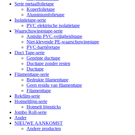
Serie metaalfolietape
Koperfolietape
Aluminiumfolietape
Isolatietape-serie
PVC elektrische isolatietape
Waarschuwingstape-serie
Antislip PVC-veiligheidstape
Niet-klevende PE-waarschuwingstape
PVC-barrièretape
Duct Tape-serie
Geprinte ducttape
Ducttape zonder resten
Ducttape
Filamenttape-serie
Bedrukte filamenttape
Geen residu van filamenttape
Filamenttape
Rekfilm-serie
Hotmeltlijm-serie
Hotmelt lijmsticks
Jombo Roll-serie
Ander
NIEUWE AANKOMST
Andere producten