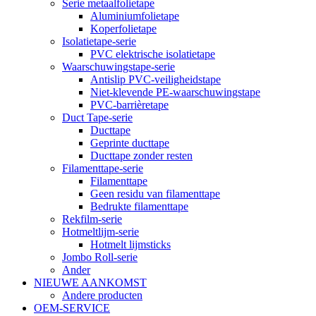
Serie metaalfolietape
Aluminiumfolietape
Koperfolietape
Isolatietape-serie
PVC elektrische isolatietape
Waarschuwingstape-serie
Antislip PVC-veiligheidstape
Niet-klevende PE-waarschuwingstape
PVC-barrièretape
Duct Tape-serie
Ducttape
Geprinte ducttape
Ducttape zonder resten
Filamenttape-serie
Filamenttape
Geen residu van filamenttape
Bedrukte filamenttape
Rekfilm-serie
Hotmeltlijm-serie
Hotmelt lijmsticks
Jombo Roll-serie
Ander
NIEUWE AANKOMST
Andere producten
OEM-SERVICE