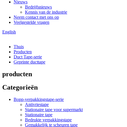
Nieuws
Bedrijfsnieuws
Kennis van de industrie
Neem contact met ons op
Veelgestelde vragen
English
Thuis
Producten
Duct Tape-serie
Geprinte ducttape
producten
Categorieën
Bopp-verpakkingstape-serie
Antivriestape
Stationaire tape voor supermarkt
Stationaire tape
Bedrukte verpakkingstape
Gemakkelijk te scheuren tape