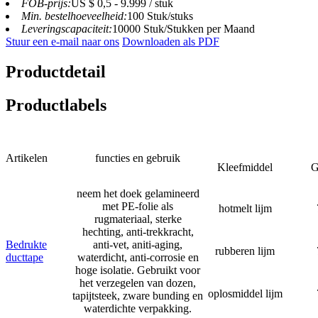
FOB-prijs:
US $ 0,5 - 9.999 / stuk
Min. bestelhoeveelheid:
100 Stuk/stuks
Leveringscapaciteit:
10000 Stuk/Stukken per Maand
Stuur een e-mail naar ons
Downloaden als PDF
Productdetail
Productlabels
Artikelen
functies en gebruik
Kleefmiddel
G
neem het doek gelamineerd
met PE-folie als
hotmelt lijm
rugmateriaal, sterke
hechting, anti-trekkracht,
Bedrukte
anti-vet, aniti-aging,
rubberen lijm
ducttape
waterdicht, anti-corrosie en
hoge isolatie. Gebruikt voor
het verzegelen van dozen,
oplosmiddel lijm
tapijtsteek, zware bunding en
waterdichte verpakking.