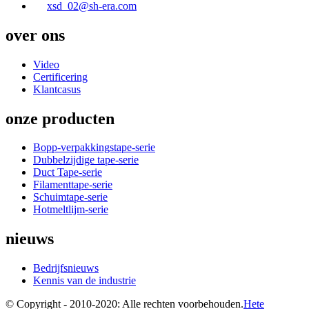
xsd_02@sh-era.com
over ons
Video
Certificering
Klantcasus
onze producten
Bopp-verpakkingstape-serie
Dubbelzijdige tape-serie
Duct Tape-serie
Filamenttape-serie
Schuimtape-serie
Hotmeltlijm-serie
nieuws
Bedrijfsnieuws
Kennis van de industrie
© Copyright - 2010-2020: Alle rechten voorbehouden.
Hete