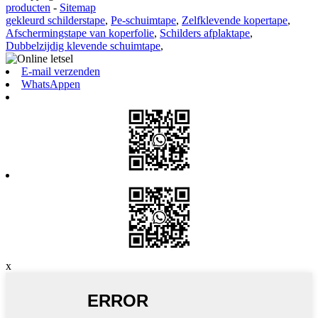
producten
-
Sitemap
gekleurd schilderstape
,
Pe-schuimtape
,
Zelfklevende kopertape
,
Afschermingstape van koperfolie
,
Schilders afplaktape
,
Dubbelzijdig klevende schuimtape
,
E-mail verzenden
WhatsAppen
x