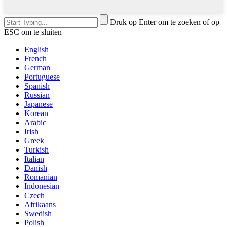
Druk op Enter om te zoeken of op
ESC om te sluiten
English
French
German
Portuguese
Spanish
Russian
Japanese
Korean
Arabic
Irish
Greek
Turkish
Italian
Danish
Romanian
Indonesian
Czech
Afrikaans
Swedish
Polish