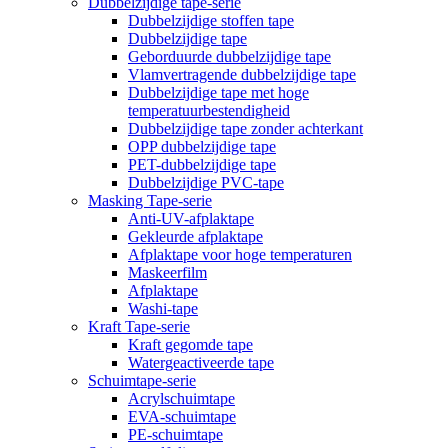
Dubbelzijdige tape-serie
Dubbelzijdige stoffen tape
Dubbelzijdige tape
Geborduurde dubbelzijdige tape
Vlamvertragende dubbelzijdige tape
Dubbelzijdige tape met hoge
temperatuurbestendigheid
Dubbelzijdige tape zonder achterkant
OPP dubbelzijdige tape
PET-dubbelzijdige tape
Dubbelzijdige PVC-tape
Masking Tape-serie
Anti-UV-afplaktape
Gekleurde afplaktape
Afplaktape voor hoge temperaturen
Maskeerfilm
Afplaktape
Washi-tape
Kraft Tape-serie
Kraft gegomde tape
Watergeactiveerde tape
Schuimtape-serie
Acrylschuimtape
EVA-schuimtape
PE-schuimtape