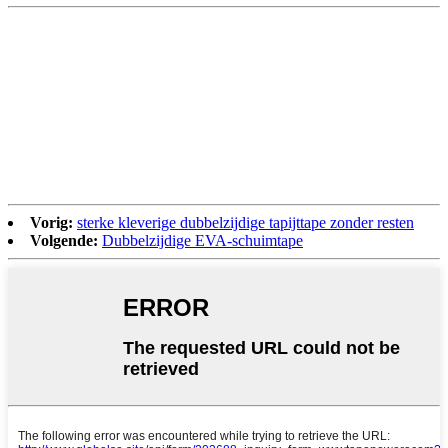
Vorig:
sterke kleverige dubbelzijdige tapijttape zonder resten
Volgende:
Dubbelzijdige EVA-schuimtape