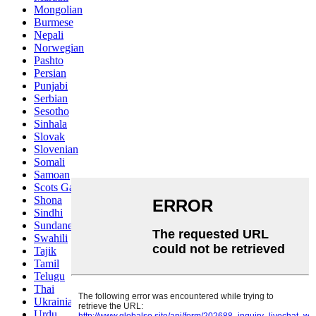
Mongolian
Burmese
Nepali
Norwegian
Pashto
Persian
Punjabi
Serbian
Sesotho
Sinhala
Slovak
Slovenian
Somali
Samoan
Scots Gaelic
Shona
Sindhi
Sundanese
Swahili
Tajik
Tamil
Telugu
Thai
Ukrainian
Urdu