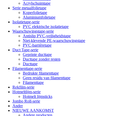
Acrylschuimtape
Serie metaalfolietape
Koperfolietape
Aluminiumfolietape
Isolatietape-serie
PVC elektrische isolatietape
Waarschuwingstape-serie
Antislip PVC-veiligheidstape
Niet-klevende PE-waarschuwingstape
PVC-barrièretape
Duct Tape-serie
Geprinte ducttape
Ducttape zonder resten
Ducttape
Filamenttape-serie
Bedrukte filamenttape
Geen residu van filamenttape
Filamenttape
Rekfilm-serie
Hotmeltlijm-serie
Hotmelt lijmsticks
Jombo Roll-serie
Ander
NIEUWE AANKOMST
Andere producten