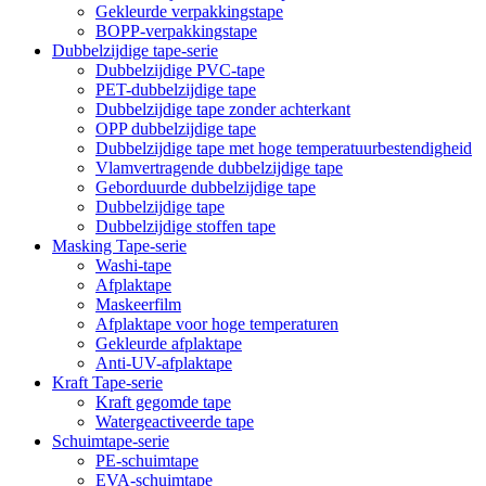
Gekleurde verpakkingstape
BOPP-verpakkingstape
Dubbelzijdige tape-serie
Dubbelzijdige PVC-tape
PET-dubbelzijdige tape
Dubbelzijdige tape zonder achterkant
OPP dubbelzijdige tape
Dubbelzijdige tape met hoge temperatuurbestendigheid
Vlamvertragende dubbelzijdige tape
Geborduurde dubbelzijdige tape
Dubbelzijdige tape
Dubbelzijdige stoffen tape
Masking Tape-serie
Washi-tape
Afplaktape
Maskeerfilm
Afplaktape voor hoge temperaturen
Gekleurde afplaktape
Anti-UV-afplaktape
Kraft Tape-serie
Kraft gegomde tape
Watergeactiveerde tape
Schuimtape-serie
PE-schuimtape
EVA-schuimtape