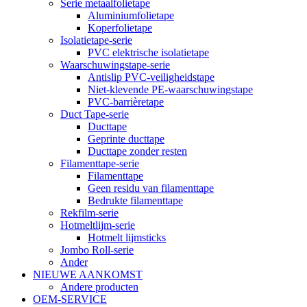
Serie metaalfolietape
Aluminiumfolietape
Koperfolietape
Isolatietape-serie
PVC elektrische isolatietape
Waarschuwingstape-serie
Antislip PVC-veiligheidstape
Niet-klevende PE-waarschuwingstape
PVC-barrièretape
Duct Tape-serie
Ducttape
Geprinte ducttape
Ducttape zonder resten
Filamenttape-serie
Filamenttape
Geen residu van filamenttape
Bedrukte filamenttape
Rekfilm-serie
Hotmeltlijm-serie
Hotmelt lijmsticks
Jombo Roll-serie
Ander
NIEUWE AANKOMST
Andere producten
OEM-SERVICE