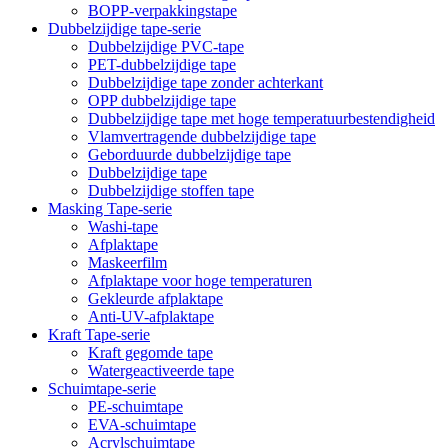
BOPP-verpakkingstape
Dubbelzijdige tape-serie
Dubbelzijdige PVC-tape
PET-dubbelzijdige tape
Dubbelzijdige tape zonder achterkant
OPP dubbelzijdige tape
Dubbelzijdige tape met hoge temperatuurbestendigheid
Vlamvertragende dubbelzijdige tape
Geborduurde dubbelzijdige tape
Dubbelzijdige tape
Dubbelzijdige stoffen tape
Masking Tape-serie
Washi-tape
Afplaktape
Maskeerfilm
Afplaktape voor hoge temperaturen
Gekleurde afplaktape
Anti-UV-afplaktape
Kraft Tape-serie
Kraft gegomde tape
Watergeactiveerde tape
Schuimtape-serie
PE-schuimtape
EVA-schuimtape
Acrylschuimtape