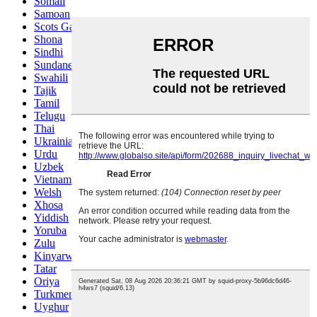
Somali
Samoan
Scots Gaelic
Shona
Sindhi
Sundanese
Swahili
Tajik
Tamil
Telugu
Thai
Ukrainian
Urdu
Uzbek
Vietnamese
Welsh
Xhosa
Yiddish
Yoruba
Zulu
Kinyarwanda
Tatar
Oriya
Turkmen
Uyghur