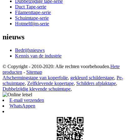
Dubbelzijdige tape-serie
Duct Tape-serie
Filamenttape-serie
Schuimtape-serie
Hotmeltlijm-serie
nieuws
Bedrijfsnieuws
Kennis van de industrie
© Copyright - 2010-2020: Alle rechten voorbehouden.
Hete
producten
-
Sitemap
Afschermingstape van koperfolie
,
gekleurd schilderstape
,
Pe-
schuimtape
,
Zelfklevende kopertape
,
Schilders afplaktape
,
Dubbelzijdig klevende schuimtape
,
E-mail verzenden
WhatsAppen