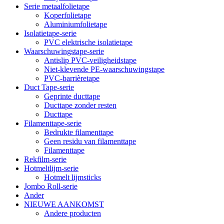
Serie metaalfolietape
Koperfolietape
Aluminiumfolietape
Isolatietape-serie
PVC elektrische isolatietape
Waarschuwingstape-serie
Antislip PVC-veiligheidstape
Niet-klevende PE-waarschuwingstape
PVC-barrièretape
Duct Tape-serie
Geprinte ducttape
Ducttape zonder resten
Ducttape
Filamenttape-serie
Bedrukte filamenttape
Geen residu van filamenttape
Filamenttape
Rekfilm-serie
Hotmeltlijm-serie
Hotmelt lijmsticks
Jombo Roll-serie
Ander
NIEUWE AANKOMST
Andere producten